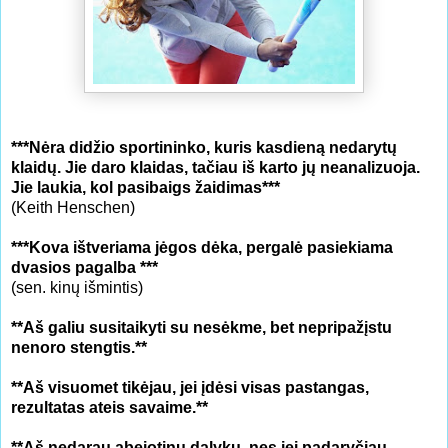
***Nėra didžio sportininko, kuris kasdieną nedarytų
klaidų. Jie daro klaidas, tačiau iš karto jų neanalizuoja.
Jie laukia, kol pasibaigs žaidimas***
(Keith Henschen)
***Kova ištveriama jėgos dėka, pergalė pasiekiama
dvasios pagalba ***
(sen. kinų išmintis)
**Aš galiu susitaikyti su nesėkme, bet nepripažįstu
nenoro stengtis.**
**Aš visuomet tikėjau, jei įdėsi visas pastangas,
rezultatas ateis savaime.**
**Aš nedarau abejotinų dalykų, nes jei padaryčiau,