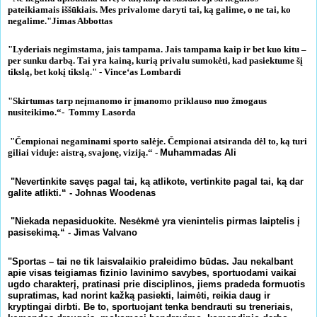
pateikiamais iššūkiais. Mes privalome daryti tai, ką galime, o ne tai, ko
negalime."Jimas Abbottas
"Lyderiais negimstama, jais tampama. Jais tampama kaip ir bet kuo kitu –
per sunku darbą. Tai yra kainą, kurią privalu sumokėti, kad pasiektume šį
tikslą, bet kokį tikslą." - Vince‘as Lombardi
"Skirtumas tarp neįmanomo ir įmanomo priklauso nuo žmogaus
nusiteikimo.“- Tommy Lasorda
"Čempionai negaminami sporto salėje. Čempionai atsiranda dėl to, ką turi
giliai viduje: aistrą, svajonę, viziją.“ -
Muhammadas Ali
"Nevertinkite savęs pagal tai, ką atlikote, vertinkite pagal tai, ką dar
galite atlikti.“ - Johnas Woodenas
"Niekada nepasiduokite. Nesėkmė yra vienintelis pirmas laiptelis į
pasisekimą.“ - Jimas Valvano
"
Sportas – tai ne tik laisvalaikio praleidimo būdas. Jau nekalbant
apie visas teigiamas fizinio lavinimo savybes, sportuodami vaikai
ugdo charakterį, pratinasi prie disciplinos, jiems pradeda formuotis
supratimas, kad norint kažką pasiekti, laimėti, reikia daug ir
kryptingai dirbti. Be to, sportuojant tenka bendrauti su treneriais,