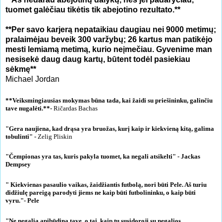
tuomet galėčiau tikėtis tik abejotino rezultato.**
**Per savo karjerą nepataikiau daugiau nei 9000 metimų;
pralaimėjau beveik 300 varžybų; 26 kartus man patikėjo
mesti lemiamą metimą, kurio neįmečiau. Gyvenime man
nesisekė daug daug kartų, būtent todėl pasiekiau
sėkmę**
Michael Jordan
**Veiksmingiausias mokymas būna tada, kai žaidi su priešininku, galinčiu
tave nugalėti.**-
Ričardas Bachas
‎"Gera naujiena, kad drąsa yra bruožas, kurį kaip ir kiekvieną kitą, galima
tobulinti" -
Zelig Pliskin
"Čempionas yra tas, kuris pakyla tuomet, ka negali atsikelti" - Jackas
Dempsey
"
Kiekvienas pasaulio vaikas, žaidžiantis futbolą, nori būti Pele. Aš turiu
didžiulę pareigą parodyti jiems ne kaip būti futbolininku, o kaip būti
vyru."- Pele
"Ne negalia apibūdina tave, o tai, kaip tu susidoroji su negalios