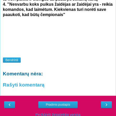
4. "Nesvarbu koks puikus žaidėjas ar žaidėjai yra - reikia
komandos, kad laimėtum. Kiekvienas turi norėti save
paaukoti, kad būtų čempionais"
Bendrinti
Komentarų nėra:
Rašyti komentarą
‹
›
Pradinis puslapis
Peržiūrėti žiniatinklio versiją