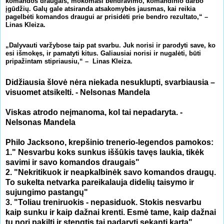
komandos draugais, mokomasi bendravimo, komandinio darbo
įgūdžių. Galų gale atsiranda atsakomybės jausmas, kai reikia
pagelbėti komandos draugui ar prisidėti prie bendro rezultato,“ –
Linas Kleiza.
„Dalyvauti varžybose taip pat svarbu. Juk norisi ir parodyti save, ko
esi išmokęs, ir pamatyti kitus. Galiausiai norisi ir nugalėti, būti
pripažintam stipriausiu,“ – Linas Kleiza.
Didžiausia šlovė nėra niekada nesuklupti, svarbiausia –
visuomet atsikelti. - Nelsonas Mandela
Viskas atrodo neįmanoma, kol tai nepadaryta. -
Nelsonas Mandela
Philo Jacksono, krepšinio trenerio-legendos pamokos:
1." Nesvarbu koks sunkus iššūkis tavęs laukia, tikėk
savimi ir savo komandos draugais"
2. "Nekritikuok ir neapkalbinėk savo komandos draugų.
To sukelta netvarka pareikalauja didelių taisymo ir
sujungimo pastangų"
3. "Toliau treniruokis - nepasiduok. Stokis nesvarbu
kaip sunku ir kaip dažnai krenti. Esmė tame, kaip dažnai
tu nori pakilti ir stengtis tai padaryti sekantį kartą"