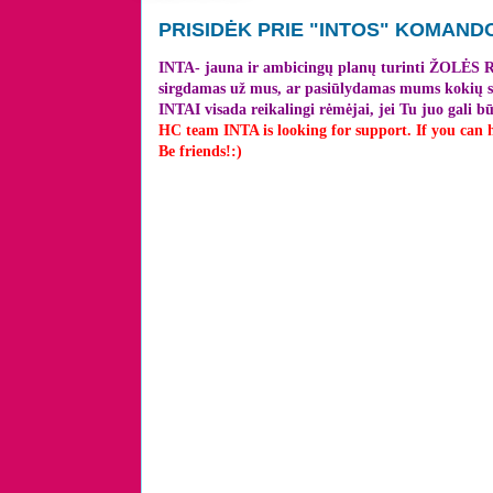
PRISIDĖK PRIE "INTOS" KOMAND
INTA- jauna ir ambicingų planų turinti ŽOLĖS
sirgdamas už mus, ar pasiūlydamas mums kokių str
INTAI visada reikalingi rėmėjai, jei Tu juo gali
HC team INTA is looking for support. If you can
Be friends!:)