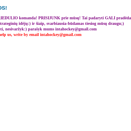
OS!
 RIEDULIO komanda! PRISIJUNK prie mūsų! Tai padaryti GALI pradėdam
ateginių idėjų:) ir šiaip, svarbiausia-būdamas tiesiog mūsų draugu;)
 būti, nesivaržyk:) parašyk mums intahockey@gmail.com
 help us, write by email intahockey@gmail.com