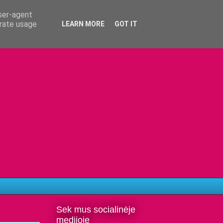
user-agent
erate usage
LEARN MORE
GOT IT
Sek mus socialinėje
medijoje