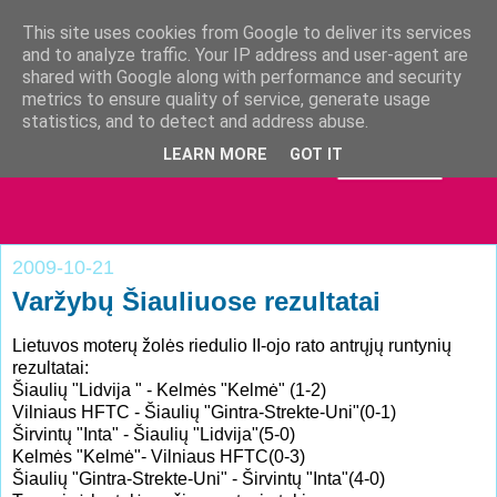
This site uses cookies from Google to deliver its services
and to analyze traffic. Your IP address and user-agent are
shared with Google along with performance and security
metrics to ensure quality of service, generate usage
statistics, and to detect and address abuse.
LEARN MORE
GOT IT
2009-10-21
Varžybų Šiauliuose rezultatai
Lietuvos moterų žolės riedulio II-ojo rato antrųjų runtynių
rezultatai:
Šiaulių "Lidvija " - Kelmės "Kelmė" (1-2)
Vilniaus HFTC - Šiaulių "Gintra-Strekte-Uni"(0-1)
Širvintų "Inta" - Šiaulių "Lidvija"(5-0)
Kelmės "Kelmė"- Vilniaus HFTC(0-3)
Šiaulių "Gintra-Strekte-Uni" - Širvintų "Inta"(4-0)