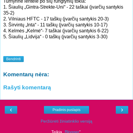
Turnyrinė lentelė po šių rungtynių tokia:
1. Šiaulių „Gintra-Strekte-Uni“ - 22 taškai (įvarčių santykis
35-2)
2. Vilniaus HFTC - 17 taškų (įvarčių santykis 20-3)
3. Širvintų „Inta“ - 11 taškų (įvarčių santykis 10-17)
4. Kelmės „Kelmė“- 7 taškai (įvarčių santykis 6-22)
5. Šiaulių „Lidvija“ - 0 taškų (įvarčių santykis 3-30)
Bendrinti
Komentarų nėra:
Rašyti komentarą
‹
›
Pradinis puslapis
Peržiūrėti žiniatinklio versiją
Teikia „
Blogger
“.