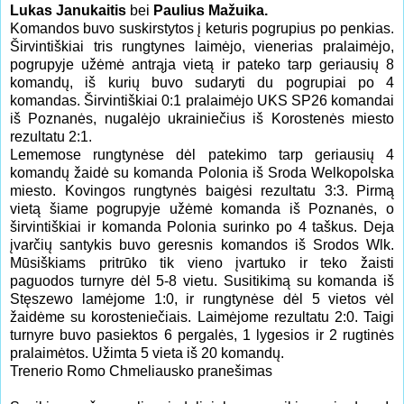
Lukas Janukaitis
bei
Paulius Mažuika.
Komandos buvo suskirstytos į keturis pogrupius po penkias.
Širvintiškiai tris rungtynes laimėjo, vienerias pralaimėjo,
pogrupyje užėmė antrąja vietą ir pateko tarp geriausių 8
komandų, iš kurių buvo sudaryti du pogrupiai po 4
komandas. Širvintiškiai 0:1 pralaimėjo UKS SP26 komandai
iš Poznanės, nugalėjo ukrainiečius iš Korostenės miesto
rezultatu 2:1.
Lememose rungtynėse dėl patekimo tarp geriausių 4
komandų žaidė su komanda Polonia iš Sroda Welkopolska
miesto. Kovingos rungtynės baigėsi rezultatu 3:3. Pirmą
vietą šiame pogrupyje užėmė komanda iš Poznanės, o
širvintiškiai ir komanda Polonia surinko po 4 taškus. Deja
įvarčių santykis buvo geresnis komandos iš Srodos Wlk.
Mūsiškiams pritrūko tik vieno įvartuko ir teko žaisti
paguodos turnyre dėl 5-8 vietu. Susitikimą su komanda iš
Stęszewo lamėjome 1:0, ir rungtynėse dėl 5 vietos vėl
žaidėme su korosteniečiais. Laimėjome rezultatu 2:0. Taigi
turnyre buvo pasiektos 6 pergalės, 1 lygesios ir 2 rugtinės
pralaimėtos. Užimta 5 vieta iš 20 komandų.
Trenerio Romo Chmeliausko pranešimas