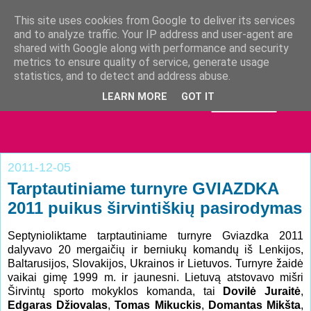
This site uses cookies from Google to deliver its services
and to analyze traffic. Your IP address and user-agent are
shared with Google along with performance and security
metrics to ensure quality of service, generate usage
statistics, and to detect and address abuse.
LEARN MORE
GOT IT
2011-12-05
Tarptautiniame turnyre GVIAZDKA
2011 puikus širvintiškių pasirodymas
Septynioliktame tarptautiniame turnyre Gviazdka 2011
dalyvavo 20 mergaičių ir berniukų komandų iš Lenkijos,
Baltarusijos, Slovakijos, Ukrainos ir Lietuvos. Turnyre žaidė
vaikai gimę 1999 m. ir jaunesni. Lietuvą atstovavo mišri
Širvintų sporto mokyklos komanda, tai
Dovilė Juraitė
,
Edgaras Džiovalas
,
Tomas Mikuckis
,
Domantas Mikšta
,