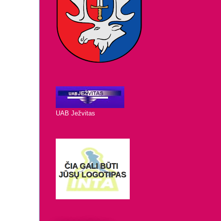
UAB Ježvitas