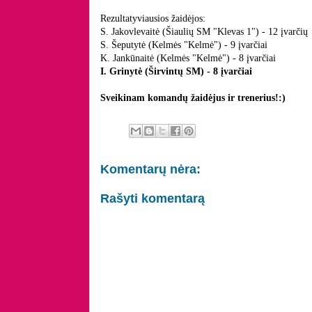
Rezultatyviausios žaidėjos:
S. Jakovlevaitė (Šiaulių SM "Klevas 1") - 12 įvarčių
S. Šeputytė (Kelmės "Kelmė") - 9 įvarčiai
K. Jankūnaitė (Kelmės "Kelmė") - 8 įvarčiai
I. Grinytė (Širvintų SM) - 8 įvarčiai
Sveikinam komandų žaidėjus ir trenerius!:)
Komentarų nėra:
Rašyti komentarą