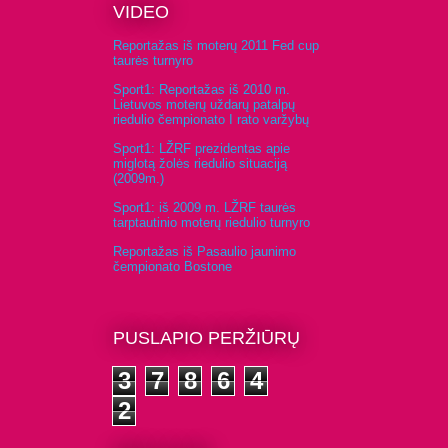
VIDEO
Reportažas iš moterų 2011 Fed cup
taurės turnyro
Sport1: Reportažas iš 2010 m.
Lietuvos moterų uždarų patalpų
riedulio čempionato I rato varžybų
Sport1: LŽRF prezidentas apie
miglotą žolės riedulio situaciją
(2009m.)
Sport1: iš 2009 m. LŽRF taurės
tarptautinio moterų riedulio turnyro
Reportažas iš Pasaulio jaunimo
čempionato Bostone
PUSLAPIO PERŽIŪRŲ
3
7
8
6
4
2