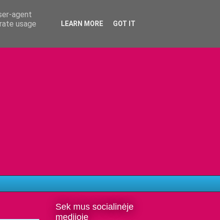
user-agent
erate usage
LEARN MORE
GOT IT
Sek mus socialinėje
medijoje