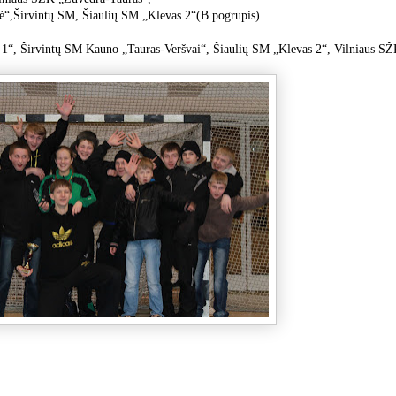
ė“,Širvintų SM, Šiaulių SM „Klevas 2“(B pogrupis)
1“, Širvintų SM Kauno „Tauras-Veršvai“, Šiaulių SM „Klevas 2“, Vilniaus S