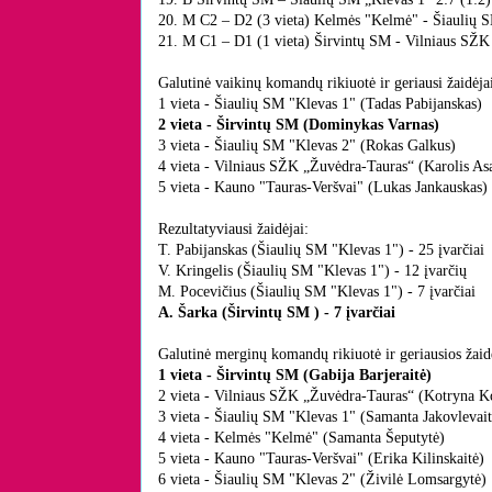
20. M C2 – D2 (3 vieta) Kelmės "Kelmė" - Šiaulių S
21. M C1 – D1 (1 vieta) Širvintų SM - Vilniaus SŽK
Galutinė vaikinų komandų rikiuotė ir geriausi žaidėja
1 vieta - Šiaulių SM "Klevas 1" (Tadas Pabijanskas)
2 vieta - Širvintų SM (Dominykas Varnas)
3 vieta - Šiaulių SM "Klevas 2" (Rokas Galkus)
4 vieta - Vilniaus SŽK „Žuvėdra-Tauras“ (Karolis As
5 vieta - Kauno "Tauras-Veršvai" (Lukas Jankauskas)
Rezultatyviausi žaidėjai:
T. Pabijanskas (Šiaulių SM "Klevas 1") - 25 įvarčiai
V. Kringelis (Šiaulių SM "Klevas 1") - 12 įvarčių
M. Pocevičius (Šiaulių SM "Klevas 1") - 7 įvarčiai
A. Šarka (Širvintų SM ) - 7 įvarčiai
Galutinė merginų komandų rikiuotė ir geriausios žaid
1 vieta - Širvintų SM (Gabija Barjeraitė)
2 vieta - Vilniaus SŽK „Žuvėdra-Tauras“ (Kotryna K
3 vieta - Šiaulių SM "Klevas 1" (Samanta Jakovlevait
4 vieta - Kelmės "Kelmė" (Samanta Šeputytė)
5 vieta - Kauno "Tauras-Veršvai" (Erika Kilinskaitė)
6 vieta - Šiaulių SM "Klevas 2" (Živilė Lomsargytė)