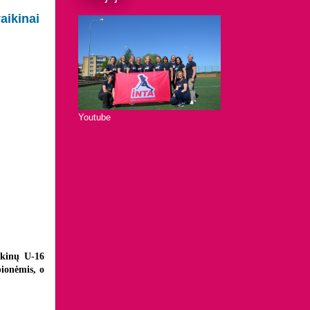
aikinai
Youtube
ikinų U-16
pionėmis, o