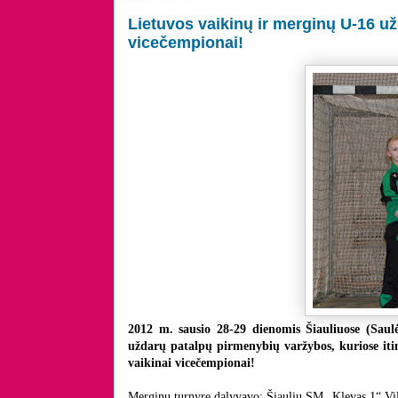
Lietuvos vaikinų ir merginų U-16 u
vicečempionai!
2012 m. sausio 28-29 dienomis Šiauliuose (Saul
uždarų patalpų pirmenybių varžybos, kuriose iti
vaikinai vicečempionai!
Merginų turnyre dalyvavo: Šiaulių SM „Klevas 1“,V