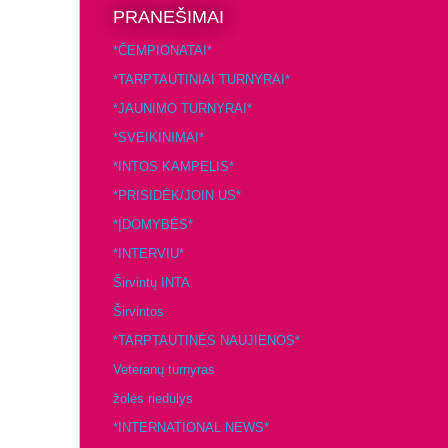
PRANEŠIMAI
*ČEMPIONATAI*
*TARPTAUTINIAI TURNYRAI*
*JAUNIMO TURNYRAI*
*SVEIKINIMAI*
*INTOS KAMPELIS*
*PRISIDĖK/JOIN US*
*ĮDOMYBĖS*
*INTERVIU*
Širvintų INTA
Širvintos
*TARPTAUTINĖS NAUJIENOS*
Veteranų turnyras
žolės riedulys
*INTERNATIONAL NEWS*