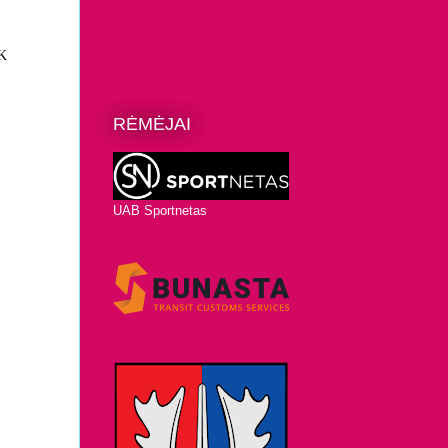
ŽK
RĖMĖJAI
UAB Sportnetas