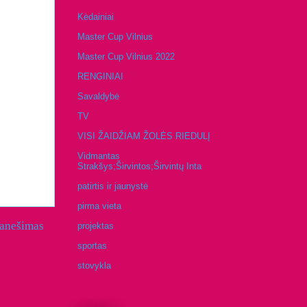
Kėdainiai
Master Cup Vilnius
Master Cup Vilnius 2022
RENGINIAI
Savaldybė
TV
VISI ŽAIDŽIAM ŽOLĖS RIEDULĮ
Vidmantas
Strakšys;Širvintos;Širvintų Inta
patirtis ir jaunystė
pirma vieta
ranešimas
projektas
sportas
stovykla