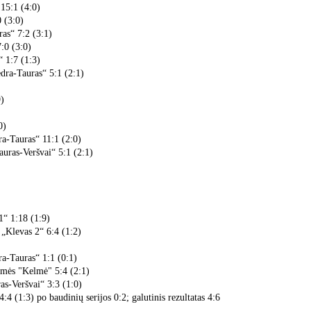
15:1 (4:0)
 (3:0)
as“ 7:2 (3:1)
:0 (3:0)
 1:7 (1:3)
ra-Tauras“ 5:1 (2:1)
9)
0)
a-Tauras“ 11:1 (2:0)
uras-Veršvai“ 5:1 (2:1)
1“ 1:18 (1:9)
„Klevas 2“ 6:4 (1:2)
a-Tauras“ 1:1 (0:1)
mės "Kelmė" 5:4 (2:1)
s-Veršvai“ 3:3 (1:0)
 (1:3) po baudinių serijos 0:2; galutinis rezultatas 4:6