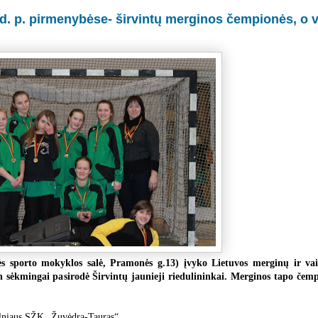
žd. p. pirmenybėse- širvintų merginos čempionės, o v
ės sporto mokyklos salė, Pramonės g.13) įvyko Lietuvos merginų ir va
n sėkmingai pa
sirodė Širvintų jaunieji riedulininkai. Merginos tapo čem
ilniaus SŽK „Žuvėdra-Tauras“,