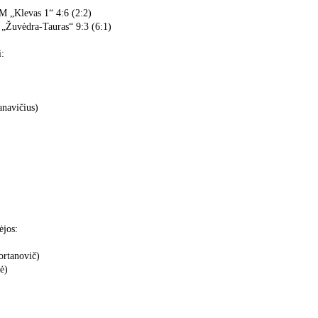
M „Klevas 1“ 4:6 (2:2)
 „Žuvėdra-Tauras“ 9:3 (6:1)
i:
anavičius)
ėjos:
ortanovič)
ė)