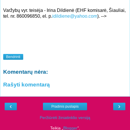
Varžybų vyr. teisėja - Irina Dildienė (EHF komisarė, Šiauliai,
tel. nr. 860096850, el. p.
idildiene@yahoo.com
).
-->
Bendrinti
Komentarų nėra:
Rašyti komentarą
‹
›
Pradinis puslapis
Peržiūrėti žiniatinklio versiją
Teikia „
Blogger
“.