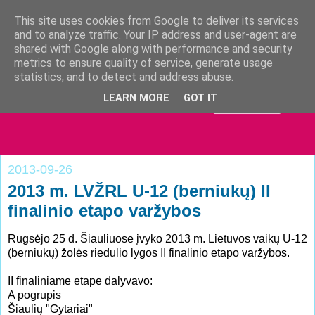
This site uses cookies from Google to deliver its services
and to analyze traffic. Your IP address and user-agent are
shared with Google along with performance and security
metrics to ensure quality of service, generate usage
statistics, and to detect and address abuse.
LEARN MORE
GOT IT
2013-09-26
2013 m. LVŽRL U-12 (berniukų) II
finalinio etapo varžybos
Rugsėjo 25 d. Šiauliuose įvyko 2013 m. Lietuvos vaikų U-12
(berniukų) žolės riedulio lygos II finalinio etapo varžybos.
II finaliniame etape dalyvavo:
A pogrupis
Šiaulių "Gytariai"