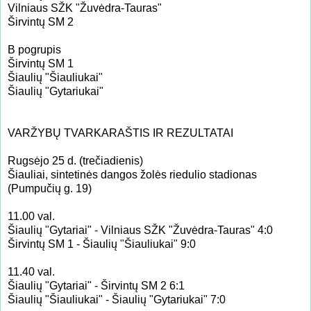
Vilniaus SŽK "Žuvėdra-Tauras"
Širvintų SM 2
B pogrupis
Širvintų SM 1
Šiaulių "Šiauliukai"
Šiaulių "Gytariukai"
VARŽYBŲ TVARKARAŠTIS IR REZULTATAI
Rugsėjo 25 d. (trečiadienis)
Šiauliai, sintetinės dangos žolės riedulio stadionas
(Pumpučių g. 19)
11.00 val.
Šiaulių "Gytariai" - Vilniaus SŽK "Žuvėdra-Tauras" 4:0
Širvintų SM 1 - Šiaulių "Šiauliukai" 9:0
11.40 val.
Šiaulių "Gytariai" - Širvintų SM 2 6:1
Šiaulių "Šiauliukai" - Šiaulių "Gytariukai" 7:0