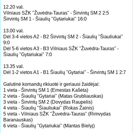
12.20 val.
Vilniaus SŽK "Žuvėdra-Tauras" - Širvintų SM 2 2:5
Širvintų SM 1 - Šiaulių "Gytariukai" 16:0
13.00 val.
Dėl 3-4 vietos A2 - B2 Širvintų SM 2 - Šiaulių "Šiauliukai"
9:0
Dėl 5-6 vietos A3 - B3 Vilniaus SŽK "Žuvėdra-Tauras" -
Šiaulių "Gytariukai" 7:0
13.35 val.
Dėl 1-2 vietos A1 - B1 Šiaulių "Gytariai" - Širvintų SM 1 2:7
Galutinė komandų rikiuotė ir geriausi žaidėjai:
1 vieta - Širvintų SM 1 (Ernestas Kašėta)
2 vieta - Šiaulių "Gytariai" (Matas Grubliauskas)
3 vieta - Širvintų SM 2 (Dovydas Raupelis)
4 vieta - Šiaulių "Šiauliukai" (Rokas Žainis)
5 vieta - Vilniaus SŽK "Žuvėdra-Tauras" (Rimvydas
Baranauskas)
6 vieta - Šiaulių "Gytariukai" (Mantas Bielyj)