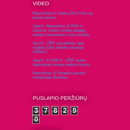
VIDEO
Reportažas iš moterų 2011 Fed cup
taurės turnyro
Sport1: Reportažas iš 2010 m.
Lietuvos moterų uždarų patalpų
riedulio čempionato I rato varžybų
Sport1: LŽRF prezidentas apie
miglotą žolės riedulio situaciją
(2009m.)
Sport1: iš 2009 m. LŽRF taurės
tarptautinio moterų riedulio turnyro
Reportažas iš Pasaulio jaunimo
čempionato Bostone
PUSLAPIO PERŽIŪRŲ
3
7
8
2
9
0