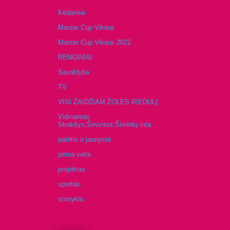
Kėdainiai
Master Cup Vilnius
Master Cup Vilnius 2022
RENGINIAI
Savaldybė
TV
VISI ŽAIDŽIAM ŽOLĖS RIEDULĮ
Vidmantas
Strakšys;Širvintos;Širvintų Inta
patirtis ir jaunystė
pirma vieta
projektas
sportas
stovykla