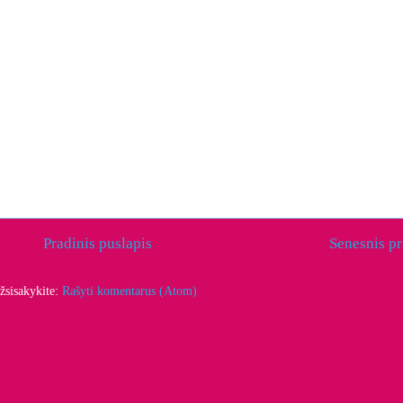
Pradinis puslapis
Senesnis p
žsisakykite:
Rašyti komentarus (Atom)