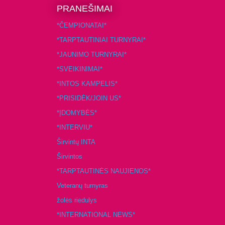
PRANEŠIMAI
*ČEMPIONATAI*
*TARPTAUTINIAI TURNYRAI*
*JAUNIMO TURNYRAI*
*SVEIKINIMAI*
*INTOS KAMPELIS*
*PRISIDĖK/JOIN US*
*ĮDOMYBĖS*
*INTERVIU*
Širvintų INTA
Širvintos
*TARPTAUTINĖS NAUJIENOS*
Veteranų turnyras
žolės riedulys
*INTERNATIONAL NEWS*