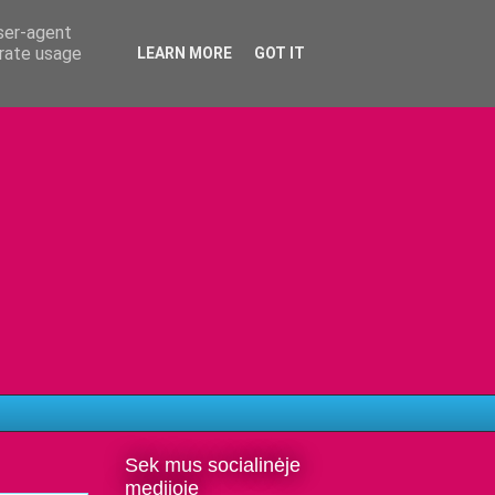
user-agent
erate usage
LEARN MORE
GOT IT
Sek mus socialinėje
medijoje