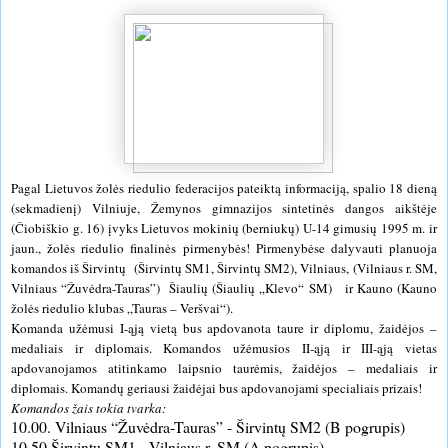
Pagal Lietuvos žolės riedulio federacijos pateiktą informaciją, spalio 18 dieną
(sekmadienį) Vilniuje, Žemynos gimnazijos sintetinės dangos aikštėje
(Čiobiškio g. 16) įvyks Lietuvos mokinių (berniukų) U-14 gimusių 1995 m. ir
jaun., žolės riedulio finalinės pirmenybės! Pirmenybėse dalyvauti planuoja
komandos iš Širvintų (Širvintų SM1, Širvintų SM2), Vilniaus, (Vilniaus r. SM,
Vilniaus “Žuvėdra-Tauras”) Šiaulių (Šiaulių „Klevo“ SM) ir Kauno (Kauno
žolės riedulio klubas „Tauras – Veršvai“).
Komanda užėmusi I-ąją vietą bus apdovanota taure ir diplomu, žaidėjos –
medaliais ir diplomais. Komandos užėmusios II-ąją ir III-ąją vietas
apdovanojamos atitinkamo laipsnio taurėmis, žaidėjos – medaliais ir
diplomais. Komandų geriausi žaidėjai bus apdovanojami specialiais prizais!
Komandos žais tokia tvarka:
10.00. Vilniaus “Žuvėdra-Tauras” - Širvintų SM2 (B pogrupis)
10.50 Širvintų SM1 - Vilniaus r. SM (A pogrupis)