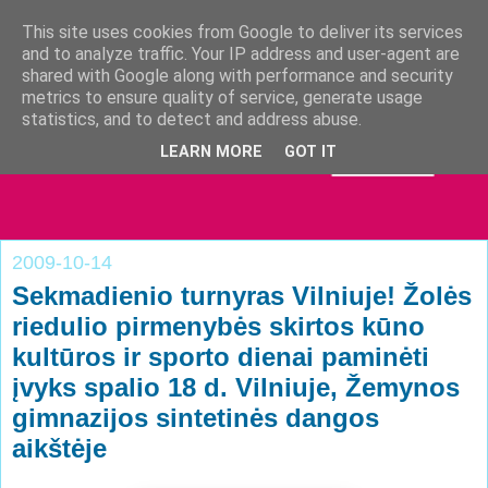
This site uses cookies from Google to deliver its services
and to analyze traffic. Your IP address and user-agent are
shared with Google along with performance and security
metrics to ensure quality of service, generate usage
statistics, and to detect and address abuse.
LEARN MORE
GOT IT
2009-10-14
Sekmadienio turnyras Vilniuje! Žolės
riedulio pirmenybės skirtos kūno
kultūros ir sporto dienai paminėti
įvyks spalio 18 d. Vilniuje, Žemynos
gimnazijos sintetinės dangos
aikštėje