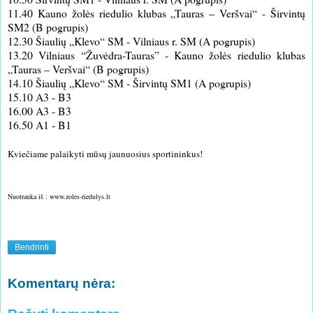
11.40 Kauno žolės riedulio klubas „Tauras – Veršvai“ - Širvintų
SM2 (B pogrupis)
12.30 Šiaulių „Klevo“ SM - Vilniaus r. SM (A pogrupis)
13.20 Vilniaus “Žuvėdra-Tauras” - Kauno žolės riedulio klubas
„Tauras – Veršvai“ (B pogrupis)
14.10 Šiaulių „Klevo“ SM - Širvintų SM1 (A pogrupis)
15.10 A3 - B3
16.00 A3 - B3
16.50 A1 - B1
Kviečiame palaikyti mūsų jaunuosius sportininkus!
Nuotrauka iš : www.zoles-riedulys.lt
Bendrinti
Komentarų nėra: