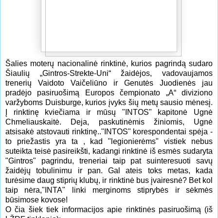
Šalies moterų nacionalinė rinktinė, kurios pagrindą sudaro
Šiaulių „Gintros-Strekte-Uni“ žaidėjos, vadovaujamos
trenerių Vaidoto Vaičeliūno ir Genutės Juodienės jau
pradėjo pasiruošimą Europos čempionato „A“ diviziono
varžyboms Duisburge, kurios įvyks šių metų sausio mėnesį.
Į rinktinę kviečiama ir mūsų "INTOS" kapitonė Ugnė
Chmeliauskaitė. Deja, paskutinėmis žiniomis, Ugnė
atsisakė atstovauti rinktinę.."INTOS" korespondentai spėja -
to priežastis yra ta , kad "legionierėms" vistiek nebus
suteikta teisė pasireikšti, kadangi rinktinė iš esmės sudaryta
"Gintros" pagrindu, treneriai taip pat suinteresuoti savų
žaidėjų tobulinimu ir pan. Gal ateis toks metas, kada
turėsime daug stiprių klubų, ir rinktinė bus įvairesnė? Bet kol
taip nėra,"INTA" linki merginoms stiprybės ir sėkmės
būsimose kovose!
O čia šiek tiek informacijos apie rinktinės pasiruošimą (iš