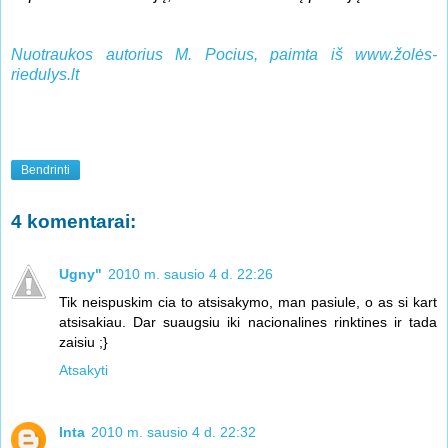
Nuotraukos autorius M. Pocius, paimta iš www.žolės-
riedulys.lt
Bendrinti
4 komentarai:
Ugny"
2010 m. sausio 4 d. 22:26
Tik neispuskim cia to atsisakymo, man pasiule, o as si kart
atsisakiau. Dar suaugsiu iki nacionalines rinktines ir tada
zaisiu ;}
Atsakyti
Inta
2010 m. sausio 4 d. 22:32