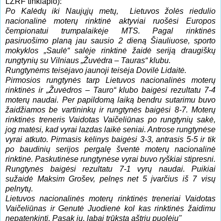
LŽRF tinklapio):
Po Kalėdų iki Naujųjų metų, Lietuvos žolės riedulio
nacionalinė moterų rinktinė aktyviai ruošėsi Europos
čempionatui trumpalaikėje MTS. Pagal rinktinės
pasiruošimo planą jau sausio 2 dieną Šiauliuose, sporto
mokyklos „Saulė“ salėje rinktinė žaidė seriją draugiškų
rungtynių su Vilniaus „Žuvėdra – Tauras“ klubu.
Rungtynėms teisėjavo jaunoji teisėja Dovilė Lidaitė.
Pirmosios rungtynės tarp Lietuvos nacionalinės moterų
rinktinės ir „Žuvėdros – Tauro“ klubo baigėsi rezultatu 7-4
moterų naudai. Per papildomą laiką bendru sutarimu buvo
žaidžiamos be vartininkų ir rungtynės baigėsi 8-7. Moterų
rinktinės treneris Vaidotas Vaičeliūnas po rungtynių sakė,
jog matėsi, kad vyrai lazdas laikė seniai. Antrose rungtynėse
vyrai atkuto. Pirmasis kėlinys baigėsi 3-3, antrasis 5-5 ir tik
po baudinių serijos pergalę šventė moterų nacionalinė
rinktinė. Paskutinėse rungtynėse vyrai buvo ryškiai stipresni.
Rungtynės baigėsi rezultatu 7-1 vyrų naudai. Puikiai
sužaidė Maksim Grošev, pelnęs net 5 įvarčius iš 7 visų
pelnytų.
Lietuvos nacionalinės moterų rinktinės treneriai Vaidotas
Vaičeliūnas ir Genutė Juodienė kol kas rinktinės žaidimu
nepatenkinti. Pasak jų, labai trūksta aštrių puolėjų"