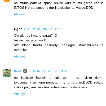
na mums patinka ispusti reikaliukai:) mums garbe kad is
INTOS ir yra atstove, o dar ji atsisake, tai vapse:DDD
Atsakyti
Ugne
2010 m. sausio 5 d. 12:17
CIa akmuo i mano darza? :D
Viskas cia gerai yra:D
hftc bloge turetu pasirodyti neblogas straipsniukas ta
tematike ;}
Atsakyti
INTA
2010 m. sausio 5 d. 13:33
оо, liauksim liauksim..o siaip tai - mes i viska ziurim
teigiamai, ir akmenu nemetam ne ju neturim:DDDD zodziu
viskas piki, reik siek tiek anties musu rasliavose:)
Atsakyti