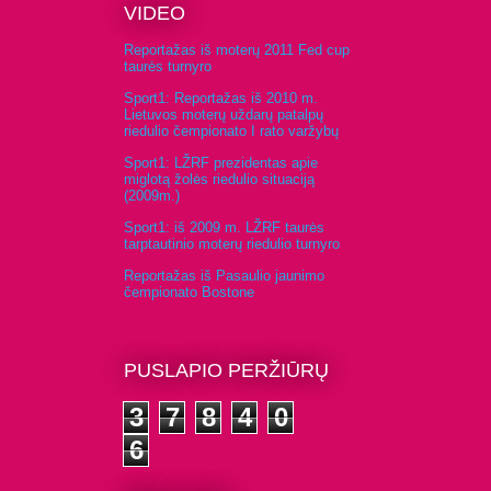
VIDEO
Reportažas iš moterų 2011 Fed cup
taurės turnyro
Sport1: Reportažas iš 2010 m.
Lietuvos moterų uždarų patalpų
riedulio čempionato I rato varžybų
Sport1: LŽRF prezidentas apie
miglotą žolės riedulio situaciją
(2009m.)
Sport1: iš 2009 m. LŽRF taurės
tarptautinio moterų riedulio turnyro
Reportažas iš Pasaulio jaunimo
čempionato Bostone
PUSLAPIO PERŽIŪRŲ
3
7
8
4
0
6