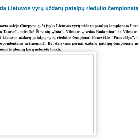
eda Lietuvos vyrų uždarų patalpų riedulio čempionat
porto salėje (Durpyno g. 3) įvyks Lietuvos vyrų uždarų patalpų čempionato I ra
a-Tauras”, mūsiškė Širvintų „Inta“, Vilniaus „Ardas-Rudamina“ ir Vilniau
i Lietuvos uždarų patalpų vyrų riedulio čempionai Panevėžio "Panevėžys", be
respondentams nežinoma:)). Bet dalyvaus pernai uždarų patalpų čempionate n
nate įdomių kovų neturėtų trukti.