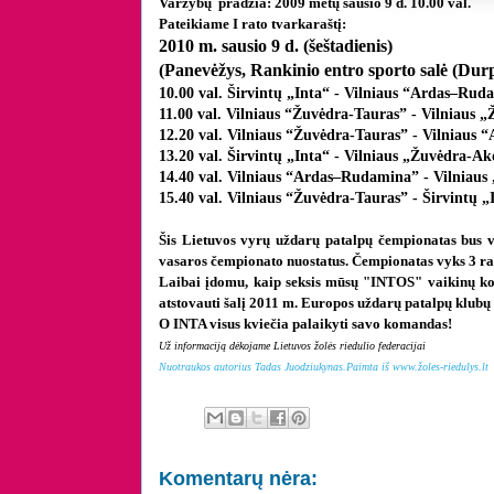
Varžybų pradžia: 2009 metų sausio 9 d. 10.00 val.
Pateikiame I rato tvarkaraštį:
2010 m. sausio 9 d. (šeštadienis)
(Panevėžys, Rankinio entro sporto salė (Durp
10.00 val. Širvintų „Inta“ - Vilniaus “Ardas–Rud
11.00 val. Vilniaus “Žuvėdra-Tauras” - Vilniaus
12.20 val. Vilniaus “Žuvėdra-Tauras” - Vilniaus
13.20 val. Širvintų „Inta“ - Vilniaus „Žuvėdra-A
14.40 val. Vilniaus “Ardas–Rudamina” - Vilniau
15.40 val. Vilniaus “Žuvėdra-Tauras” - Širvintų „
Šis Lietuvos vyrų uždarų patalpų čempionatas bus 
vasaros čempionato nuostatus. Čempionatas vyks 3 rat
Laibai įdomu, kaip seksis mūsų "INTOS" vaikinų kom
atstovauti šalį 2011 m. Europos uždarų patalpų klubų
O INTA visus kviečia palaikyti savo komandas!
Už informaciją dėkojame Lietuvos žolės riedulio federacij
ai
Nuotraukos autorius Tadas Juodziukynas.Paimta iš www.žoles-riedulys.lt
Komentarų nėra: