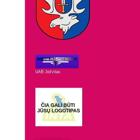
UAB Ježvitas