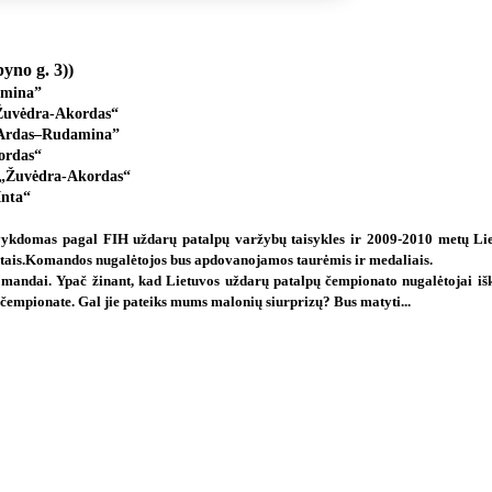
yno g. 3))
amina”
 „Žuvėdra-Akordas“
 “Ardas–Rudamina”
kordas“
s „Žuvėdra-Akordas“
Inta“
vykdomas pagal FIH uždarų patalpų varžybų taisykles ir 2009-2010 metų Li
ais.
Komandos nugalėtojos bus apdovanojamos taurėmis ir medaliais.
andai. Ypač žinant, kad Lietuvos uždarų patalpų čempionato nugalėtojai išk
 čempionate. Gal jie pateiks mums malonių siurprizų? Bus matyti...