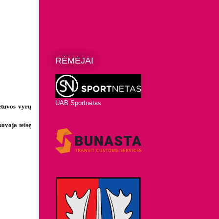
RĖMĖJAI
UAB Sportnetas
etuvos vyrų
ovoja teisę