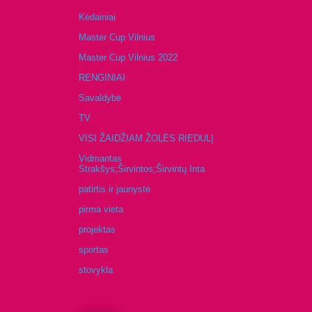
Kėdainiai
Master Cup Vilnius
Master Cup Vilnius 2022
RENGINIAI
Savaldybė
TV
VISI ŽAIDŽIAM ŽOLĖS RIEDULĮ
Vidmantas
Strakšys;Širvintos;Širvintų Inta
patirtis ir jaunystė
pirma vieta
projektas
sportas
stovykla