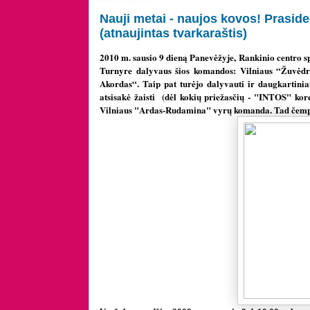
Nauji metai - naujos kovos! Prasid
(atnaujintas tvarkaraštis)
2010 m. sausio 9 dieną Panevėžyje, Rankinio centro s
Turnyre dalyvaus šios komandos: Vilniaus “Žuvėdr
Akordas“.
Taip pat turėjo dalyvauti ir daugkartinia
atsisakė žaisti (dėl kokių priežasčių - "INTOS" ko
Vilniaus "Ardas-Rudamina" vyrų komanda. Tad čempio