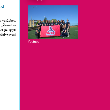
as!
to varžybos.
s „Žuvėdra-
t jie šįsyk
edalyvavusi
Youtube