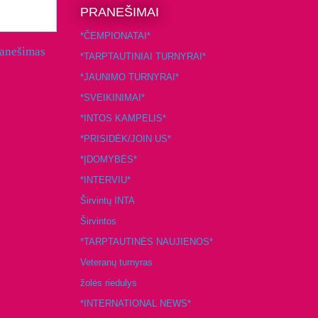
PRANEŠIMAI
*ČEMPIONATAI*
ranešimas
*TARPTAUTINIAI TURNYRAI*
*JAUNIMO TURNYRAI*
*SVEIKINIMAI*
*INTOS KAMPELIS*
*PRISIDĖK/JOIN US*
*ĮDOMYBĖS*
*INTERVIU*
Širvintų INTA
Širvintos
*TARPTAUTINĖS NAUJIENOS*
Veteranų turnyras
žolės riedulys
*INTERNATIONAL NEWS*