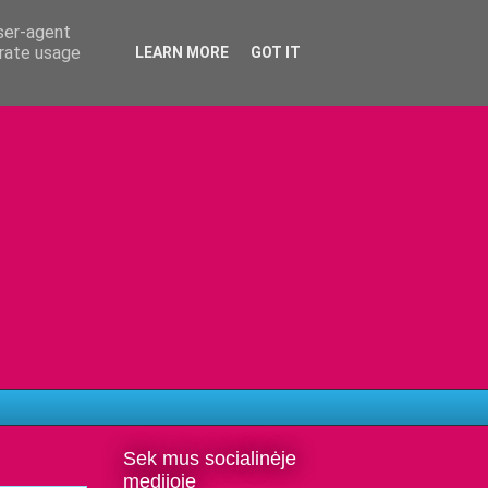
user-agent
erate usage
LEARN MORE
GOT IT
Sek mus socialinėje
medijoje