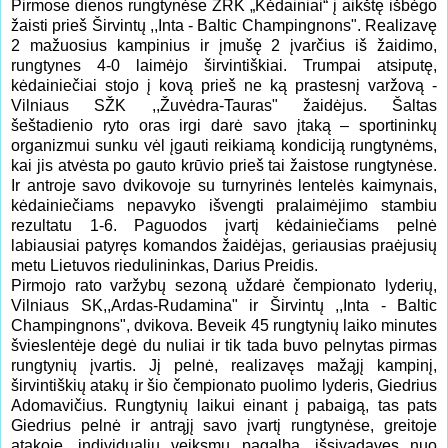
Pirmose dienos rungtynėse ŽRK „Kėdainiai“ į aikštę išbėgo
žaisti prieš Širvintų ,,Inta - Baltic Champingnons". Realizavę
2 mažuosius kampinius ir įmušę 2 įvarčius iš žaidimo,
rungtynes 4-0 laimėjo širvintiškiai. Trumpai atsiputę,
kėdainiečiai stojo į kovą prieš ne ką prastesnį varžovą -
Vilniaus SŽK ,,Žuvėdra-Tauras" žaidėjus. Šaltas
šeštadienio ryto oras irgi darė savo įtaką – sportininkų
organizmui sunku vėl įgauti reikiamą kondiciją rungtynėms,
kai jis atvėsta po gauto krūvio prieš tai žaistose rungtynėse.
Ir antroje savo dvikovoje su turnyrinės lentelės kaimynais,
kėdainiečiams nepavyko išvengti pralaimėjimo stambiu
rezultatu 1-6. Paguodos įvartį kėdainiečiams pelnė
labiausiai patyręs komandos žaidėjas, geriausias praėjusių
metu Lietuvos riedulininkas, Darius Preidis.
Pirmojo rato varžybų sezoną uždarė čempionato lyderių,
Vilniaus SK,,Ardas-Rudamina" ir Širvintų ,,Inta - Baltic
Champingnons", dvikova. Beveik 45 rungtynių laiko minutes
švieslentėje degė du nuliai ir tik tada buvo pelnytas pirmas
rungtynių įvartis. Jį pelnė, realizavęs mažąjį kampinį,
širvintiškių atakų ir šio čempionato puolimo lyderis, Giedrius
Adomavičius. Rungtynių laikui einant į pabaigą, tas pats
Giedrius pelnė ir antrąjį savo įvartį rungtynėse, greitoje
atakoje, individualių veiksmų pagalba, išsivadavęs nuo