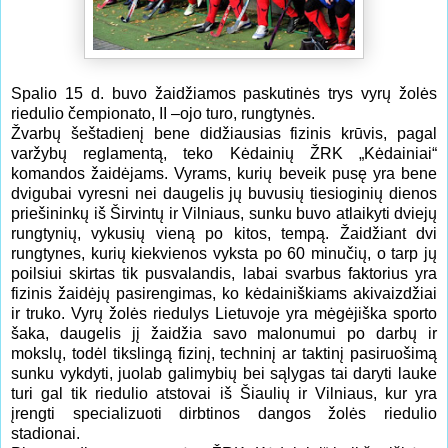
Spalio 15 d. buvo žaidžiamos paskutinės trys vyrų žolės
riedulio čempionato, II –ojo turo, rungtynės.
Žvarbų šeštadienį bene didžiausias fizinis krūvis, pagal
varžybų reglamentą, teko Kėdainių ŽRK „Kėdainiai“
komandos žaidėjams. Vyrams, kurių beveik pusę yra bene
dvigubai vyresni nei daugelis jų buvusių tiesioginių dienos
priešininkų iš Širvintų ir Vilniaus, sunku buvo atlaikyti dviejų
rungtynių, vykusių vieną po kitos, tempą. Žaidžiant dvi
rungtynes, kurių kiekvienos vyksta po 60 minučių, o tarp jų
poilsiui skirtas tik pusvalandis, labai svarbus faktorius yra
fizinis žaidėjų pasirengimas, ko kėdainiškiams akivaizdžiai
ir truko. Vyrų žolės riedulys Lietuvoje yra mėgėjiška sporto
šaka, daugelis jį žaidžia savo malonumui po darbų ir
mokslų, todėl tikslingą fizinį, techninį ar taktinį pasiruošimą
sunku vykdyti, juolab galimybių bei sąlygas tai daryti lauke
turi gal tik riedulio atstovai iš Šiaulių ir Vilniaus, kur yra
įrengti specializuoti dirbtinos dangos žolės riedulio
stadionai.