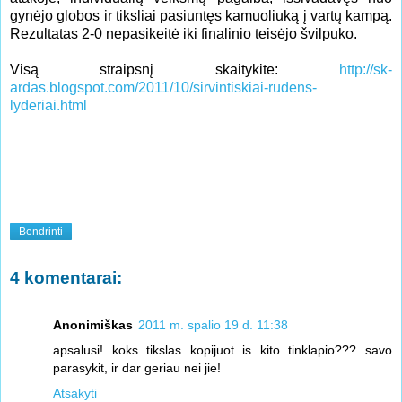
gynėjo globos ir tiksliai pasiuntęs kamuoliuką į vartų kampą.
Rezultatas 2-0 nepasikeitė iki finalinio teisėjo švilpuko.
Visą straipsnį skaitykite:
http://sk-
ardas.blogspot.com/2011/10/sirvintiskiai-rudens-
lyderiai.html
Bendrinti
4 komentarai:
Anonimiškas
2011 m. spalio 19 d. 11:38
apsalusi! koks tikslas kopijuot is kito tinklapio??? savo
parasykit, ir dar geriau nei jie!
Atsakyti